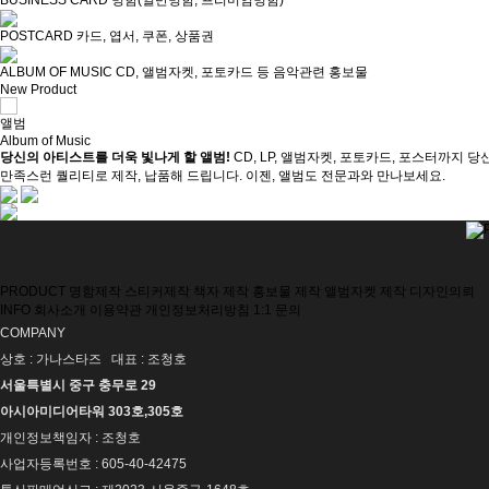
BUSINESS CARD
명함(일반명함, 프리미엄명함)
POSTCARD
카드, 엽서, 쿠폰, 상품권
ALBUM OF MUSIC
CD, 앨범자켓, 포토카드 등 음악관련 홍보물
New Product
앨범
Album of Music
당신의 아티스트를 더욱 빛나게 할 앨범!
CD, LP, 앨범자켓, 포토카드, 포스터까지
만족스런 퀄리티로 제작, 납품해 드립니다. 이젠, 앨범도 전문과와 만나보세요.
PRODUCT
명함제작
스티커제작
책자 제작
홍보물 제작
앨범자켓 제작
디자인의뢰
INFO
회사소개
이용약관
개인정보처리방침
1:1 문의
COMPANY
상호 : 가나스타즈 대표 : 조청호
서울특별시 중구 충무로 29
아시아미디어타워 303호,305호
개인정보책임자 : 조청호
사업자등록번호 : 605-40-42475