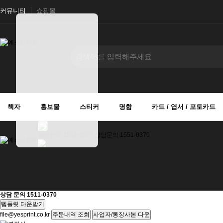
커뮤니티
쇼핑몰
책자
홍보물
스티커
명함
카드 / 엽서 / 포토카드
상담문의
1551-0370
상담문의
1551-0370
상담 문의
1511-0370
템플릿 다운받기
file@yesprint.co.kr
주문내역 조회
사업자/통장사본 다운